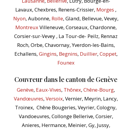
Lausanne
,
Bellerive
, Lutry, Bourge-en-
Lavaux, Chexbres, Renens-Crissier,
Morges
,
Nyon
, Aubonne,
Rolle
, Gland, Bellevue, Vevey,
Montreux
Villeneuve, Corseaux, Chardonne,
Corsier-sur-Vevey , La Tour-de- Peilz, Rennaz
Roch, Orbe, Chavornay, Yverdon-les-Bains,
Echallens,
Gingins
,
Begnins
,
Duillier
,
Coppet
,
Founex
Couvreur dans le canton de Genève
Genève
,
Eaux-Vives
,
Thônex
,
Chêne-Bourg
,
Vandœuvres
,
Versoix
, Vernier, Meyrin, Lancy,
Troinex, Chêne Bougeries, Veyrier, Cologny,
Vandoeuvres, Collonge Bellerive, Corsier,
Anieres, Hermance, Meinier, Gy, Jussy,