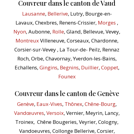
Couvreur dans le canton de Vaud
Lausanne
,
Bellerive
, Lutry, Bourge-en-
Lavaux, Chexbres, Renens-Crissier,
Morges
,
Nyon
, Aubonne,
Rolle
, Gland, Bellevue, Vevey,
Montreux
Villeneuve, Corseaux, Chardonne,
Corsier-sur-Vevey , La Tour-de- Peilz, Rennaz
Roch, Orbe, Chavornay, Yverdon-les-Bains,
Echallens,
Gingins
,
Begnins
,
Duillier
,
Coppet
,
Founex
Couvreur dans le canton de Genève
Genève
,
Eaux-Vives
,
Thônex
,
Chêne-Bourg
,
Vandœuvres
,
Versoix
, Vernier, Meyrin, Lancy,
Troinex, Chêne Bougeries, Veyrier, Cologny,
Vandoeuvres, Collonge Bellerive, Corsier,