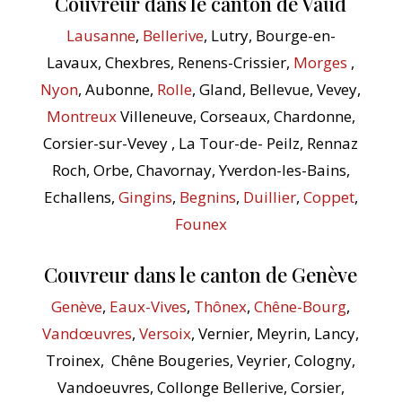
Couvreur dans le canton de Vaud
Lausanne
,
Bellerive
, Lutry, Bourge-en-
Lavaux, Chexbres, Renens-Crissier,
Morges
,
Nyon
, Aubonne,
Rolle
, Gland, Bellevue, Vevey,
Montreux
Villeneuve, Corseaux, Chardonne,
Corsier-sur-Vevey , La Tour-de- Peilz, Rennaz
Roch, Orbe, Chavornay, Yverdon-les-Bains,
Echallens,
Gingins
,
Begnins
,
Duillier
,
Coppet
,
Founex
Couvreur dans le canton de Genève
Genève
,
Eaux-Vives
,
Thônex
,
Chêne-Bourg
,
Vandœuvres
,
Versoix
, Vernier, Meyrin, Lancy,
Troinex, Chêne Bougeries, Veyrier, Cologny,
Vandoeuvres, Collonge Bellerive, Corsier,