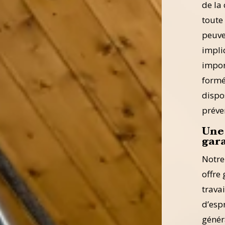
de la
toute 
peuve
impli
impor
formé
dispo
préven
Une
gar
Notre
offre
trava
d’esp
génér