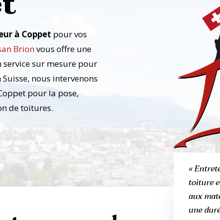
t
eur à Coppet
pour vos
san Brion
vous offre une
n service sur mesure pour
n Suisse, nous intervenons
 Coppet pour la pose,
on de toitures.
« Entret
toiture e
aux maté
une duré