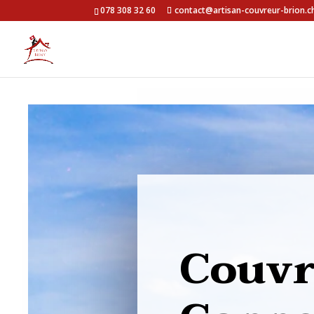
078 308 32 60
contact@artisan-couvreur-brion.c
Couvr