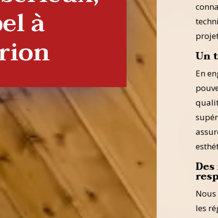
conna
el à
techn
projet
rion
Un t
En en
pouve
qualit
supér
assur
esthé
Des
res
Nous 
les r