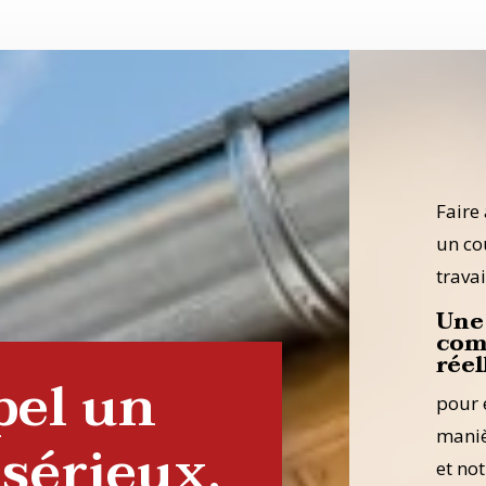
Faire 
un co
travai
Une 
com
réel
pel un
pour 
maniè
sérieux,
et no